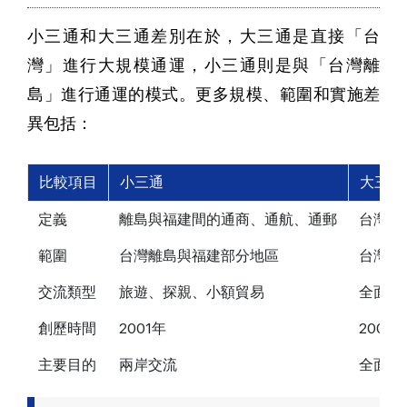
小三通和大三通差別在於，大三通是直接「台
灣」進行大規模通運，小三通則是與「台灣離
島」進行通運的模式。更多規模、範圍和實施差
異包括：
比較項目
小三通
大三通
定義
離島與福建間的通商、通航、通郵
台灣本
範圍
台灣離島與福建部分地區
台灣本
交流類型
旅遊、探親、小額貿易
全面商
創歷時間
2001年
2008
主要目的
兩岸交流
全面開