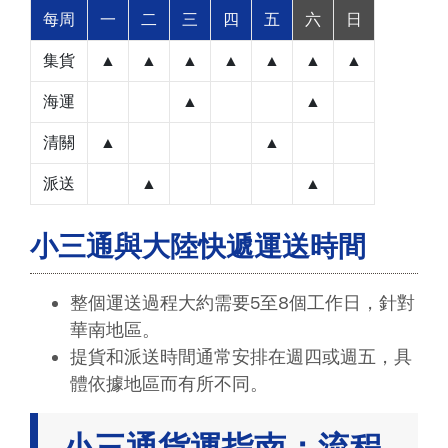
每周
一
二
三
四
五
六
日
集貨
▲
▲
▲
▲
▲
▲
▲
海運
▲
▲
清關
▲
▲
派送
▲
▲
小三通與大陸快遞運送時間
整個運送過程大約需要5至8個工作日，針對
華南地區。
提貨和派送時間通常安排在週四或週五，具
體依據地區而有所不同。
小三通貨運指南：流程、