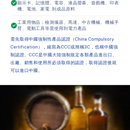
顯示卡、記憶體、電容、液晶螢幕、遊戲機、印表
機、電池、家電..到成品原料
工業用物品：檢測儀器、馬達、中古機械、機械手
臂、電動工具等需使用到電力產品
需先取得中國強制性產品認證（China Compulsory
Certification），縮寫為CCC或簡稱3C，也稱中國強
制認證。CCC是中國大陸強制規定各類產品進出口、
出廠、銷售和使用所必須取得的認證，取得認證後就
可以進口中國。