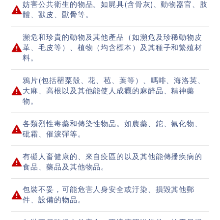
妨害公共衛生的物品。如屍具(含骨灰)、動物器官、肢
體、獸皮、獸骨等。
瀕危和珍貴的動物及其他產品（如瀕危及珍稀動物皮
革、毛皮等）、植物（均含標本）及其種子和繁殖材
料。
鴉片(包括罌粟殼、花、苞、葉等）、嗎啡、海洛英、
大麻、高根以及其他能使人成癮的麻醉品、精神藥
物。
各類烈性毒藥和傳染性物品。如農藥、鉈、氰化物、
砒霜、催淚彈等。
有礙人畜健康的、來自疫區的以及其他能傳播疾病的
食品、藥品及其他物品。
包裝不妥，可能危害人身安全或汙染、損毀其他郵
件、設備的物品。