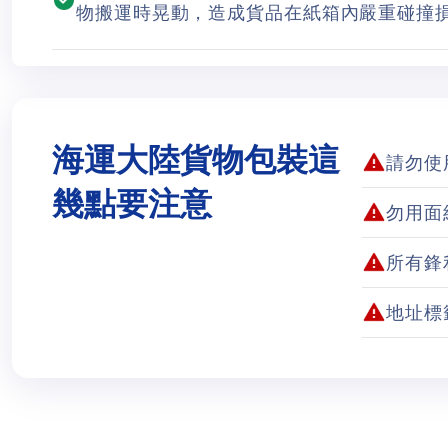
物搬運時晃動，造成貨品在紙箱內嚴重碰撞
海運大陸貨物包裝這
請勿使
幾點要注意
勿用面
所有鋒
地址標