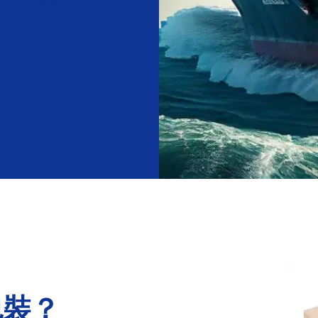
嗎？光是寄送
，更不用說貨
運大陸貨物包
陸時完全不用
包裝？