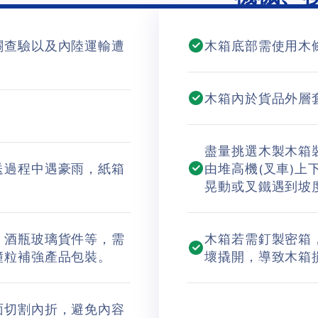
關查驗以及內陸運輸遭
木箱底部需使用木
木箱內於貨品外層
盡量挑選木製木箱
送過程中遇豪雨，紙箱
由堆高機(叉車)
晃動或叉鐵遇到坡
、酒瓶玻璃貨件等，需
木箱若需釘製密箱
撞粒補強產品包裝。
壞撬開，導致木箱
面切割內折，避免內容