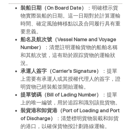
裝船日期（On Board Date）
：明確標示貨
物實際裝船的日期。這一日期對於計算運輸
時間、確定風險轉移點以及合同履行具有重
要意義。
船名及航次號（Vessel Name and Voyage
Number）
：清楚註明運輸貨物的船舶名稱
和其航次號，這有助於跟踪貨物的運輸狀
況。
承運人簽字（Carrier’s Signature）
：提單
上需要有承運人或其授權代理人的簽字，證
明貨物已經裝船並開始運輸。
提單號碼（Bill of Lading Number）
：提單
上的唯一編號，用於追踪和識別該批貨物。
裝貨港和卸貨港（Port of Loading and Port
of Discharge）
：清楚標明貨物裝載和卸貨
的港口，以確保貨物按計劃路線運輸。