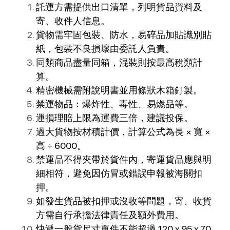
託運方需提供出口清單，列明貨品資料及
寄、收件人信息。
貨物需牢固包裝、防水，易碎品加貼識別貼
紙，包裝不良損壞由委託人負責。
同類商品盡量同箱，混裝則按最高稅類計
算。
精密機械需附說明書並用條狀木箱釘製。
禁運物品：爆炸性、毒性、易燃品等。
運損理賠上限為運費三倍，建議投保。
過大貨物按材積計價，計算公式為長 × 寬 ×
高 ÷ 6000。
禁運品不得夾帶於貨件內，寄運貨品應與明
細相符，避免因仿冒或錯誤申報被海關扣
押。
如發生貨品被扣押或沒收等問題，寄、收貨
方需自行承擔法律責任及額外費用。
快遞一般貨尺寸單件不能超過 120 x 95 x 70