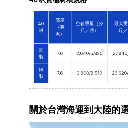
高度
40
空箱重量（公
最大重
（英
吋
斤／磅）
斤／
呎）
鋁
7.6
2,640/5,820
27,840
製
鐵
7.6
3,860/8,510
26,620
製
關於台灣海運到大陸的