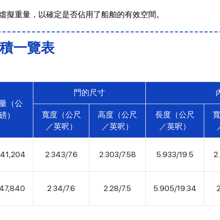
虛擬重量，以確定是否佔用了船舶的有效空間。
材積一覽表
門的尺寸
量（公
寬度（公尺
高度（公尺
長度（公尺
磅）
／英呎）
／英呎）
／英呎）
/41,204
2.343/7.6
2.303/7.58
5.933/19.5
2
/47,840
2.34/7.6
2.28/7.5
5.905/19.34
2