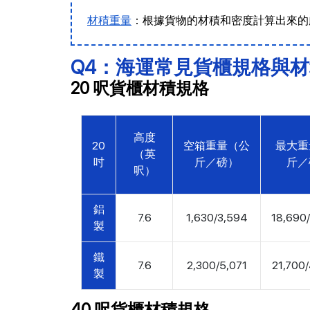
材積重量
：根據貨物的材積和密度計算出來的
Q4：海運常見貨櫃規格與
20 呎貨櫃材積規格
高度
20
空箱重量（公
最大重
（英
吋
斤／磅）
斤／
呎）
鋁
7.6
1,630/3,594
18,690
製
鐵
7.6
2,300/5,071
21,700
製
40 呎貨櫃材積規格