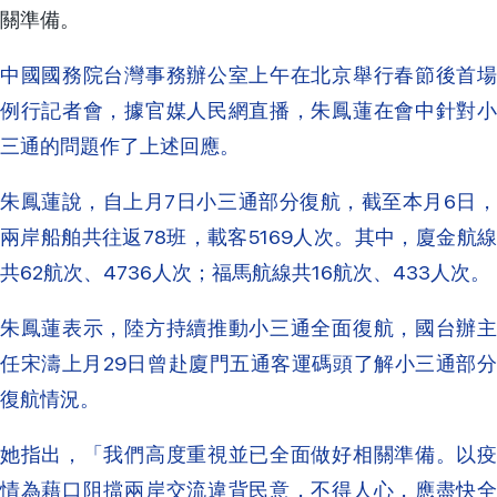
關準備。
中國國務院台灣事務辦公室上午在北京舉行春節後首場
例行記者會，據官媒人民網直播，朱鳳蓮在會中針對小
三通的問題作了上述回應。
朱鳳蓮說，自上月7日小三通部分復航，截至本月6日，
兩岸船舶共往返78班，載客5169人次。其中，廈金航線
共62航次、4736人次；福馬航線共16航次、433人次。
朱鳳蓮表示，陸方持續推動小三通全面復航，國台辦主
任宋濤上月29日曾赴廈門五通客運碼頭了解小三通部分
復航情況。
她指出，「我們高度重視並已全面做好相關準備。以疫
情為藉口阻擋兩岸交流違背民意，不得人心，應盡快全