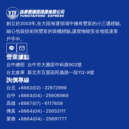
創立於2003年,在大陸海運領域中擁有豐富的小三通經驗,
細心包裝技術與豐富的裝櫃經驗,讓貨物能安全地抵達客
戶手中。
營業據點
台中總部
台中市大雅區中科路902號
台北倉庫
新北市五股區民義路一段112-9號
詢價專線
台北
+8862(02) - 22972999
台中
+8864(04) - 25608989
高雄
+8867(07) - 6117859
傳真
+8864(04) - 25653111
業務
+8864(04) - 25691777