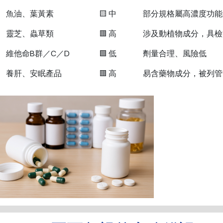
魚油、葉黃素
🟨 中
部分規格屬高濃度功能
靈芝、蟲草類
🟥 高
涉及動植物成分，具檢
維他命B群／C／D
🟩 低
劑量合理、風險低
養肝、安眠產品
🟥 高
易含藥物成分，被列管