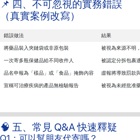
📌 四、不可忽視的實務錯誤
（真實案例改寫）
錯誤做法
結果
將藥品裝入夾鏈袋或非原包裝
被視為來源不明
一次寄多瓶保健品給不同收件人
被認定分拆包裹
品名申報為「樣品」或「食品」掩飾內容
虛報將導致罰款
宣稱可治療疾病的產品無檢驗報告
被視為未經批准
🧠 五、常見 Q&A 快速釋疑
Q1：可以幫朋友代寄嗎？