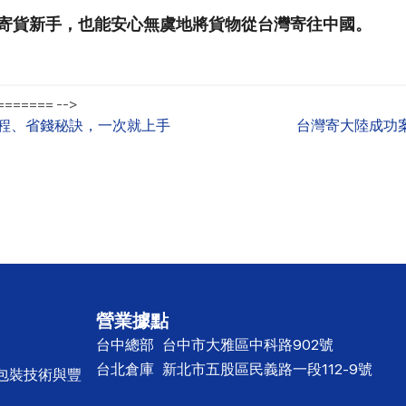
寄貨新手，也能安心無虞地將貨物從台灣寄往中國。
====== -->
流程、省錢秘訣，一次就上手
台灣寄大陸成功
營業據點
台中總部
台中市大雅區中科路902號
台北倉庫
新北市五股區民義路一段112-9號
心包裝技術與豐