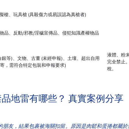
槍、玩具槍 (具殺傷力或易誤認為真槍者)
物品、反動/邪教/淫穢宣傳品、侵犯知識產權物品
液體、粉
白銀等)、文物、古董 (未經申報)、土壤、超出自用
完全禁止
分可寄，需符合特定包裝和申報要求)
稅。
品地雷有哪些？ 真實案例分享
的朋友，結果包裹被海關扣留。原因是肉鬆和蛋捲都屬於