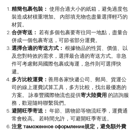
精簡包裹包裝：
使用合適大小的紙箱，避免過度包
裝造成材積重增加。 內部填充物也盡量選擇輕巧的
材質。
合併寄送：
若有多個包裹要寄往同一地點，盡量合
併成一個包裹寄送，可節省部分運費。
選擇合適的寄送方式：
根據物品的性質、價值、以
及您對時效的需求，選擇最合適的寄送方式。非急
件可考慮郵局國際包裹或海運，急件則可選擇快
遞。
多方比較運費：
善用各家快遞公司、郵局、貨運公
司的線上運費試算工具，多方比較，找出最優惠的
方案。 詠泰豐國際物流也提供
寄大陸費用
的諮詢服
務，歡迎隨時聯繫我們。
避開旺季寄送：
年節、購物節等物流旺季，運費通
常會較高。 若時間允許，可避開旺季寄送。
注意 таможенное оформление規定，避免額外費