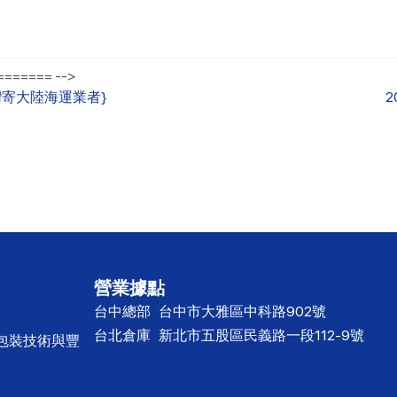
====== -->
灣寄大陸海運業者}
營業據點
台中總部
台中市大雅區中科路902號
台北倉庫
新北市五股區民義路一段112-9號
心包裝技術與豐