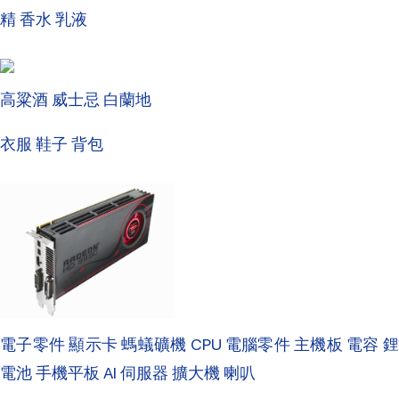
精 香水 乳液
高粱酒 威士忌 白蘭地
衣服 鞋子 背包
電子零件 顯示卡 螞蟻礦機 CPU 電腦零件 主機板 電容 鋰
電池 手機平板 AI 伺服器 擴大機 喇叭