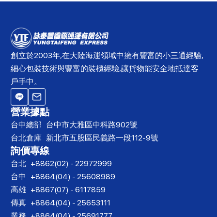
創立於2003年,在大陸海運領域中擁有豐富的小三通經驗,
細心包裝技術與豐富的裝櫃經驗,讓貨物能安全地抵達客
戶手中。
營業據點
台中總部
台中市大雅區中科路902號
台北倉庫
新北市五股區民義路一段112-9號
詢價專線
台北
+8862(02) - 22972999
台中
+8864(04) - 25608989
高雄
+8867(07) - 6117859
傳真
+8864(04) - 25653111
業務
+8864(04) - 25691777