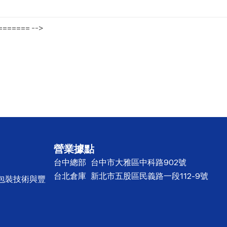
====== -->
營業據點
台中總部
台中市大雅區中科路902號
台北倉庫
新北市五股區民義路一段112-9號
心包裝技術與豐